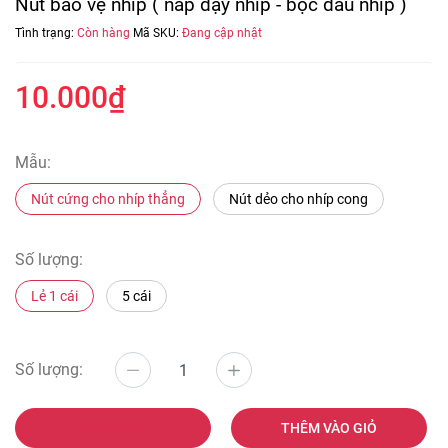
Nút bảo vệ nhíp ( nắp đậy nhíp - bọc đầu nhíp )
Tình trạng:
Còn hàng
Mã SKU:
Đang cập nhật
10.000₫
Mẫu:
Nút cứng cho nhíp thẳng
Nút dẻo cho nhíp cong
Số lượng:
Lẻ 1 cái
5 cái
Số lượng:
MUA NGAY
THÊM VÀO GIỎ