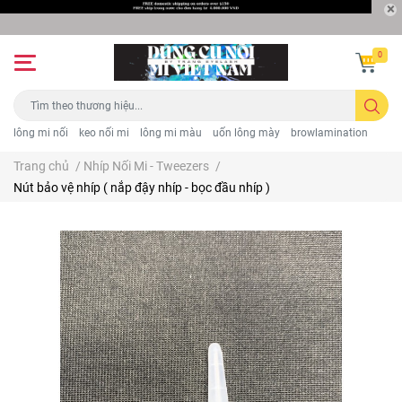
0
lông mi nối
keo nối mi
lông mi màu
uốn lông mày
browlamination
Trang chủ
/
Nhíp Nối Mi - Tweezers
/
Nút bảo vệ nhíp ( nắp đậy nhíp - bọc đầu nhíp )