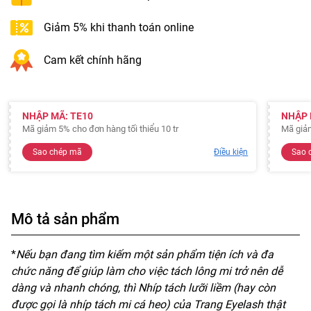
Giảm 5% khi thanh toán online
Cam kết chính hãng
NHẬP MÃ: TE10
NHẬP 
Mã giảm 5% cho đơn hàng tối thiểu 10 tr
Mã giả
Sao chép mã
Điều kiện
Sao 
Mô tả sản phẩm
*
Nếu bạn đang tìm kiếm một sản phẩm tiện ích và đa
chức năng để giúp làm cho việc tách lông mi trở nên dễ
dàng và nhanh chóng, thì Nhíp tách lưỡi liềm (hay còn
được gọi là nhíp tách mi cá heo) của Trang Eyelash thật