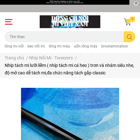
0
lông mi nối
keo nối mi
lông mi màu
uốn lông mày
browlamination
Trang chủ
/
Nhíp Nối Mi - Tweezers
/
Nhíp tách mi lưỡi liềm ( nhíp tách mi cá heo ) trơn và nhám siêu nhẹ,
độ mở cao dễ tách mi,đa chức năng tách gắp classic