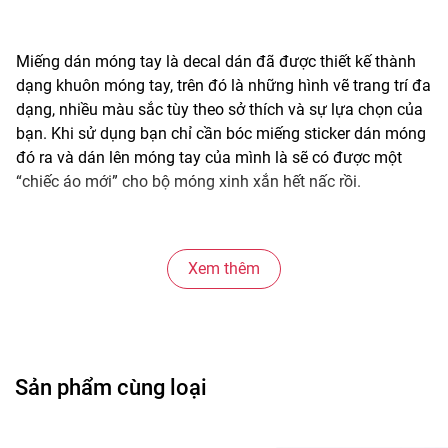
Miếng dán móng tay là decal dán đã được thiết kế thành
dạng khuôn móng tay, trên đó là những hình vẽ trang trí đa
dạng, nhiều màu sắc tùy theo sở thích và sự lựa chọn của
bạn. Khi sử dụng bạn chỉ cần bóc miếng sticker dán móng
đó ra và dán lên móng tay của mình là sẽ có được một
“chiếc áo mới” cho bộ móng xinh xắn hết nấc rồi.
Với miếng dán móng tay này, việc làm đẹp cho móng tay
Xem thêm
trở nên vô cùng đơn giản, nhanh chóng và tiện ích. Hơn thế
nữa bạn không phải lo sợ việc phải đi phá móng, mài
móng khiến móng tay mỏng và dễ gãy bởi nếu không
thích, muốn thay đổi, bạn chỉ việc bóc miếng sticker dán
móng ra là xong.
Sản phẩm cùng loại