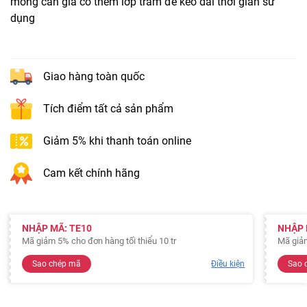
móng cần gia cố thêm lớp trám để kéo dài thời gian sử
dụng
Giao hàng toàn quốc
Tích điểm tất cả sản phẩm
Giảm 5% khi thanh toán online
Cam kết chính hãng
NHẬP MÃ: TE10
NHẬP 
Mã giảm 5% cho đơn hàng tối thiểu 10 tr
Mã giả
Sao chép mã
Điều kiện
Sao 