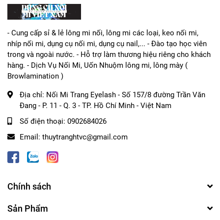
✔️ Cho vào túi nilong hoặc sổ album sticker sau khi dùng
xong.
- Cung cấp sỉ & lẻ lông mi nối, lông mi các loại, keo nối mi,
✔️ Tránh ánh sáng trực tiếp, nơi có nhiệt độ cao.
nhíp nối mi, dụng cụ nối mi, dụng cụ nail,... - Đào tạo học viên
✔️ Để xa tầm tay trẻ em.
trong và ngoài nước. - Hỗ trợ làm thương hiệu riêng cho khách
hàng. - Dịch Vụ Nối Mi, Uốn Nhuộm lông mi, lông mày (
Browlamination )
💅 Hướng dẫn sử dụng:
Địa chỉ:
Nối Mi Trang Eyelash - Số 157/8 đường Trần Văn
Đang - P. 11 - Q. 3 - TP. Hồ Chí Minh - Việt Nam
B1: Làm sạch bề mặt móng.
Số điện thoại:
0902684026
B2: Sơn nền hoặc dưỡng móng.
Email:
thuytranghtvc@gmail.com
B3: Sơn móng tay màu yêu thích.
B4: Tách sticker ra khỏi giấy rồi dán lên móng.
Chính sách
B5: Sơn lớp sơn bóng lên móng tay.
Sản Phẩm