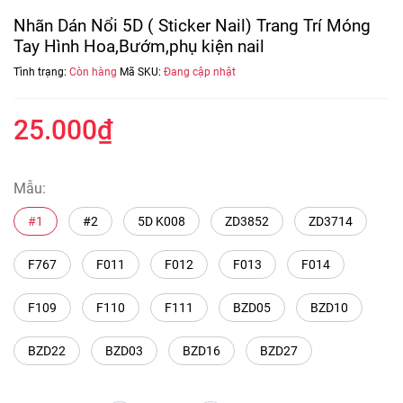
Nhãn Dán Nổi 5D ( Sticker Nail) Trang Trí Móng
Tay Hình Hoa,Bướm,phụ kiện nail
Tình trạng:
Còn hàng
Mã SKU:
Đang cập nhật
25.000₫
Mẫu:
#1
#2
5D K008
ZD3852
ZD3714
F767
F011
F012
F013
F014
F109
F110
F111
BZD05
BZD10
BZD22
BZD03
BZD16
BZD27