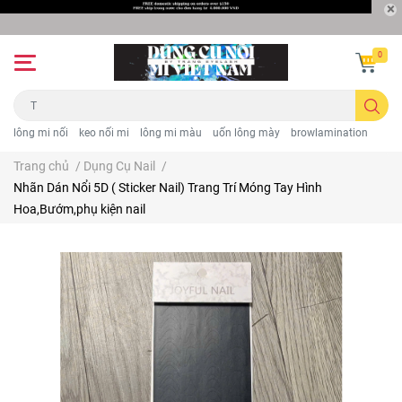
0
lông mi nối
keo nối mi
lông mi màu
uốn lông mày
browlamination
Trang chủ
/
Dụng Cụ Nail
/
Nhãn Dán Nổi 5D ( Sticker Nail) Trang Trí Móng Tay Hình
Hoa,Bướm,phụ kiện nail