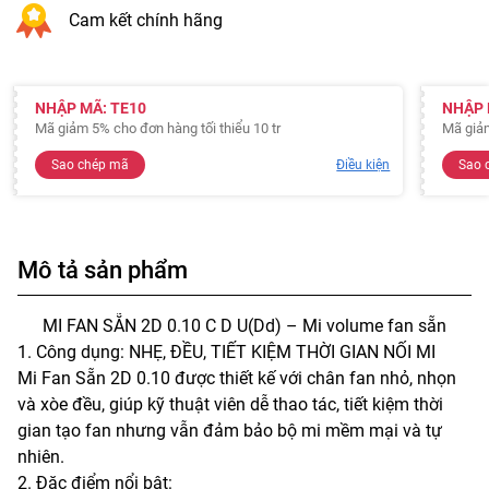
Cam kết chính hãng
NHẬP MÃ: TE10
NHẬP 
Mã giảm 5% cho đơn hàng tối thiểu 10 tr
Mã giả
Sao chép mã
Điều kiện
Sao 
Mô tả sản phẩm
MI FAN SẴN 2D 0.10 C D U(Dd) – Mi volume fan sẵn
1. Công dụng: NHẸ, ĐỀU, TIẾT KIỆM THỜI GIAN NỐI MI
Mi Fan Sẵn 2D 0.10 được thiết kế với chân fan nhỏ, nhọn
và xòe đều, giúp kỹ thuật viên dễ thao tác, tiết kiệm thời
gian tạo fan nhưng vẫn đảm bảo bộ mi mềm mại và tự
nhiên.
2. Đặc điểm nổi bật: