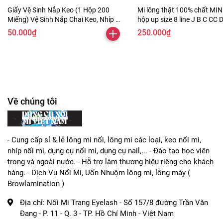
Giấy Vệ Sinh Nắp Keo (1 Hộp 200
Mi lông thật 100% chất MI
Miếng) Vệ Sinh Nắp Chai Keo, Nhíp Bị
hộp up size 8 line J B C CC D
Bẩn, dùng trong nail cũng được
16mm
50.000₫
250.000₫
Về chúng tôi
- Cung cấp sỉ & lẻ lông mi nối, lông mi các loại, keo nối mi,
nhíp nối mi, dụng cụ nối mi, dụng cụ nail,... - Đào tạo học viên
trong và ngoài nước. - Hỗ trợ làm thương hiệu riêng cho khách
hàng. - Dịch Vụ Nối Mi, Uốn Nhuộm lông mi, lông mày (
Browlamination )
Địa chỉ:
Nối Mi Trang Eyelash - Số 157/8 đường Trần Văn
Đang - P. 11 - Q. 3 - TP. Hồ Chí Minh - Việt Nam