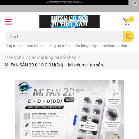
0
lông mi nối
keo nối mi
lông mi màu
uốn lông mày
browlamination
Trang chủ
/
Các loại lông mi nối khay
/
MI FAN SẴN 2D 0.10 C D U(Dd) – Mi volume fan sẵn.