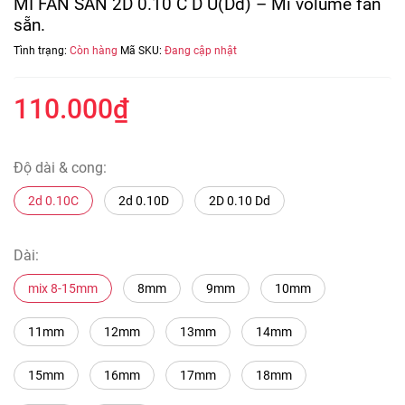
MI FAN SẴN 2D 0.10 C D U(Dd) – Mi volume fan
sẵn.
Tình trạng:
Còn hàng
Mã SKU:
Đang cập nhật
110.000₫
Độ dài & cong:
2d 0.10C
2d 0.10D
2D 0.10 Dd
Dài:
mix 8-15mm
8mm
9mm
10mm
11mm
12mm
13mm
14mm
15mm
16mm
17mm
18mm