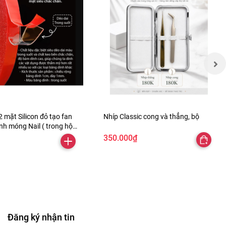
 mặt Silicon đỏ tạo fan
Nhíp Classic cong và thẳng, bộ
nh móng Nail ( trong hộp
đính móng úp )
350.000₫
Đăng ký nhận tin