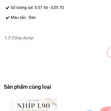
✔️ Số lượng sợi: 0.07 5d - 0,05 7D
✔️ Màu sắc: Đen
1.2 Công dụng:
✔️ Tiết kiệm thời gian cho thợ mới hoặc chuyên nghiệp
✔️ Dễ dàng lựa chọn thông số phù hợp với từng khách hàng
✔️ Tăng sự chuyên nghiệp cho anh chị em trong nghề
✔ Đáp ứng tốt nhu cầu làm đẹp của khách hàng
Sản phẩm cùng loại
1.3 Điểm mạnh:
✔️ Dòng mi thông dụng ở nước ngoài.