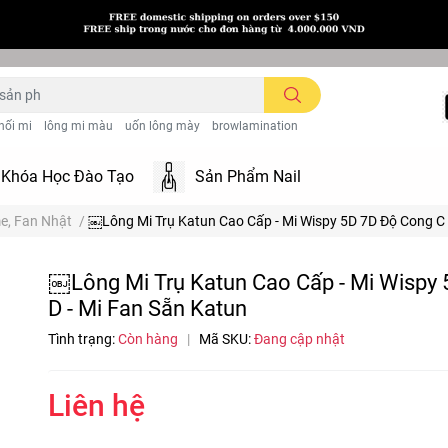
nối mi
lông mi màu
uốn lông mày
browlamination
Khóa Học Đào Tạo
Sản Phẩm Nail
me, Fan Nhật
/
￼Lông Mi Trụ Katun Cao Cấp - Mi Wispy 5D 7D Độ Cong C 
￼Lông Mi Trụ Katun Cao Cấp - Mi Wispy
D - Mi Fan Sẵn Katun
Tình trạng:
Còn hàng
|
Mã SKU:
Đang cập nhật
Liên hệ