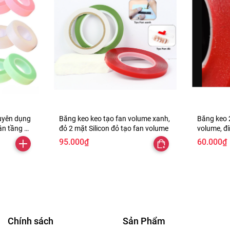
 khoảng cách từng chùm mi hợp lý, dễ lấy, dễ sử dụng.
uyên dụng
Băng keo keo tạo fan volume xanh,
Băng keo 2
hân tầng mi
đỏ 2 mặt Silicon đỏ tạo fan volume
volume, đí
móng úp, 
95.000₫
60.000₫
ọn mi
Chính sách
Sản Phẩm