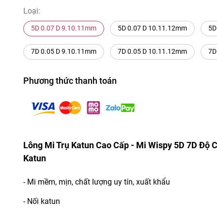
Loại:
5D 0.07 D 9.10.11mm
5D 0.07 D 10.11.12mm
5D
7D 0.05 D 9.10.11mm
7D 0.05 D 10.11.12mm
7D
Phương thức thanh toán
Lông Mi Trụ Katun Cao Cấp - Mi Wispy 5D 7D Độ C
Katun
- Mi mềm, mịn, chất lượng uy tín, xuất khẩu
- Nối katun