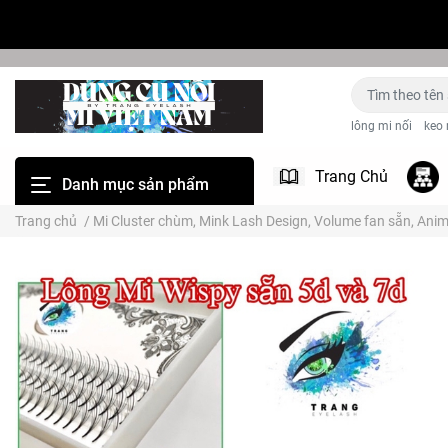
lông mi nối
keo 
Trang Chủ
Danh mục sản phẩm
Trang chủ
/
Mi Cluster chùm, Mink Lash Design, Volume fan sẵn, Ani