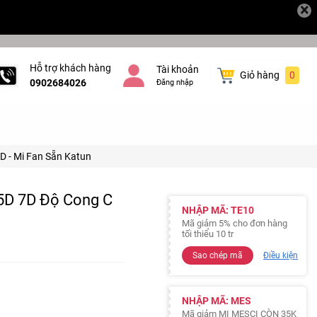
×
Hỗ trợ khách hàng
Tài khoản
Giỏ hàng
0
0902684026
Đăng nhập
D - Mi Fan Sẵn Katun
 5D 7D Độ Cong C
NHẬP MÃ: TE10
Mã giảm 5% cho đơn hàng
tối thiểu 10 tr
Sao chép mã
Điều kiện
NHẬP MÃ: MES
Mã giảm MI MESCI CÒN 35K