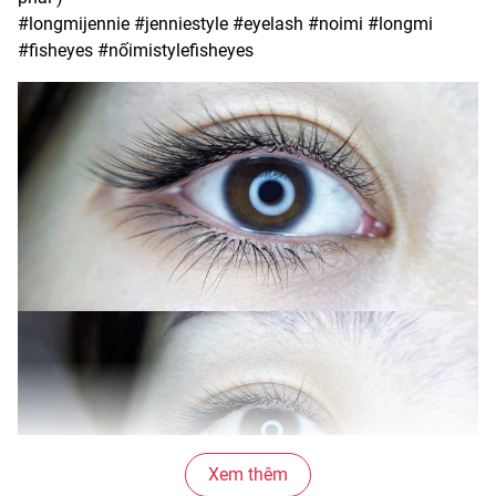
#longmijennie #jenniestyle #eyelash #noimi #longmi
#fisheyes #nốimistylefisheyes
Xem thêm