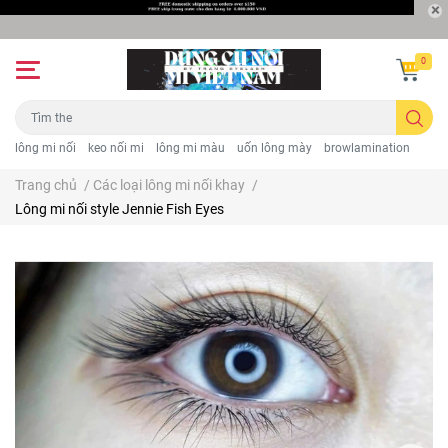
0
lông mi nối
keo nối mi
lông mi màu
uốn lông mày
browlamination
Trang chủ
/
Các loại lông mi nối khay
/
Lông mi nối style Jennie Fish Eyes