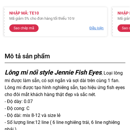
NHẬP MÃ: TE10
NHẬP 
Mã giảm 5% cho đơn hàng tối thiểu 10 tr
Mã giả
Sao chép mã
Điều kiện
Sao 
Mô tả sản phẩm
Lông mi nối style Jennie Fish Eyes
, Loại lông
mi được làm sẵn, có sợi ngắn và sợi dài trên cùng 1 fan.
Lông mi được tạo hình nghiêng sẵn, tạo hiệu ứng fish eyes
cho đôi mắt khách hàng thật đẹp và sắc nét.
- Độ dày: 0.07
- Độ cong: C
- Độ dài: mix 8-12 và size lẻ
- Số lượng line:12 line ( 6 line nghiêng trái, 6 line nghiêng
phải )