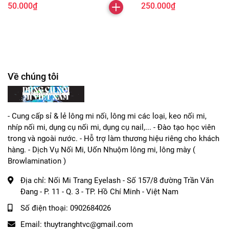
Bẩn, dùng trong nail cũng được
16mm
50.000₫
250.000₫
Về chúng tôi
- Cung cấp sỉ & lẻ lông mi nối, lông mi các loại, keo nối mi,
nhíp nối mi, dụng cụ nối mi, dụng cụ nail,... - Đào tạo học viên
trong và ngoài nước. - Hỗ trợ làm thương hiệu riêng cho khách
hàng. - Dịch Vụ Nối Mi, Uốn Nhuộm lông mi, lông mày (
Browlamination )
Địa chỉ:
Nối Mi Trang Eyelash - Số 157/8 đường Trần Văn
Đang - P. 11 - Q. 3 - TP. Hồ Chí Minh - Việt Nam
Số điện thoại:
0902684026
Email:
thuytranghtvc@gmail.com