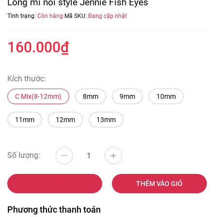
Lông mi nối style Jennie Fish Eyes
Tình trạng:
Còn hàng
Mã SKU:
Đang cập nhật
160.000₫
Kích thước:
C Mix(8-12mm)
8mm
9mm
10mm
11mm
12mm
13mm
Số lượng:
MUA NGAY
THÊM VÀO GIỎ
Phương thức thanh toán