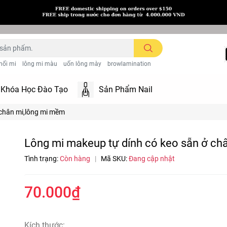
nối mi
lông mi màu
uốn lông mày
browlamination
Khóa Học Đào Tạo
Sản Phẩm Nail
 chân mi,lông mi mềm
Lông mi makeup tự dính có keo sẵn ở ch
Tình trạng:
Còn hàng
|
Mã SKU:
Đang cập nhật
70.000₫
Kích thước: