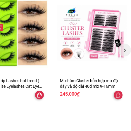
rip Lashes hot trend (
Mi chùm Cluster hỗn hợp mix độ
lse Eyelashes Cat Eye
dày và độ dài 40d mix 9-16mm
ips Invisible Band Fake
245.000₫
 Lash Wispy Thin Clear
ye Eye Lash Pack Full
dium Length 8-14)