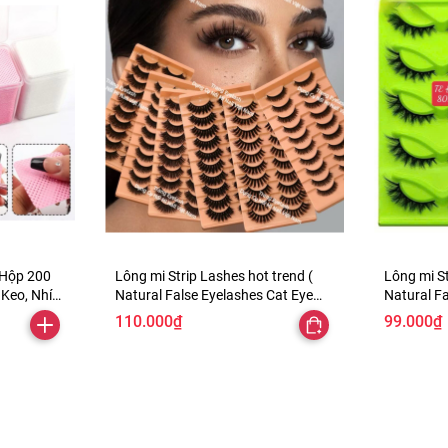
 Hộp 200
Lông mi Strip Lashes hot trend (
Lông mi St
 Keo, Nhíp
Natural False Eyelashes Cat Eye
Natural Fa
cũng được
Lashes Strips Invisible Band Fake
Lashes Str
110.000₫
99.000₫
Mink Strip Lash Wispy Thin Clear
Mink Strip
Band Cateye Eye Lash Pack Full
Band Cate
Volume Medium Length 8-18mm)
Volume Me