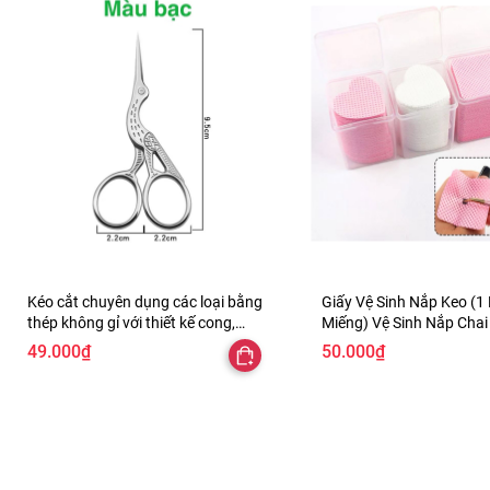
Kéo cắt chuyên dụng các loại bằng
Giấy Vệ Sinh Nắp Keo (1
thép không gỉ với thiết kế cong,
Miếng) Vệ Sinh Nắp Chai
tròn. hình chim hạc, tỉa chân mày,
Bị Bẩn, dùng trong nail 
49.000₫
50.000₫
nail, mi