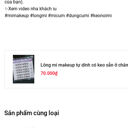
của bạn).
✨Xem video nha khách iu
#mimakeup #longmi #micum #dungcumi #keonoimi
Lông mi makeup tự dính có keo sẵn ở châ
70.000₫
Sản phẩm cùng loại