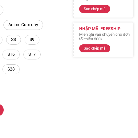
Sao chép mã
Anime Cụm dày
NHẬP MÃ: FREESHIP
Miễn phí vận chuyển cho đơn
tối thiểu 500k.
S8
S9
Sao chép mã
S16
S17
S28