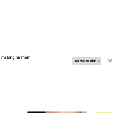
n mi,lông mi mềm
Số