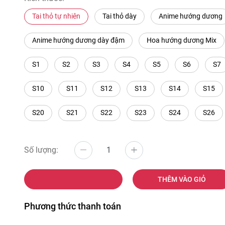
Tai thỏ tự nhiên
Tai thỏ dày
Anime hướng dương
Anime hướng dương dày đậm
Hoa hướng dương Mix
S1
S2
S3
S4
S5
S6
S7
S10
S11
S12
S13
S14
S15
S20
S21
S22
S23
S24
S26
Số lượng:
MUA NGAY
THÊM VÀO GIỎ
Phương thức thanh toán