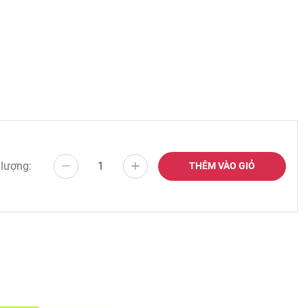
 lượng:
THÊM VÀO GIỎ