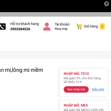
×
Hỗ trợ khách hàng
Tài khoản
Giỏ hàng
0
0902684026
Đăng nhập
ân mi,lông mi mềm
NHẬP MÃ: TE10
Mã giảm 5% cho đơn hàng
tối thiểu 10 tr
Sao chép mã
Điều kiện
NHẬP MÃ: MES
Mã giảm MI MESCI CÒN 35K