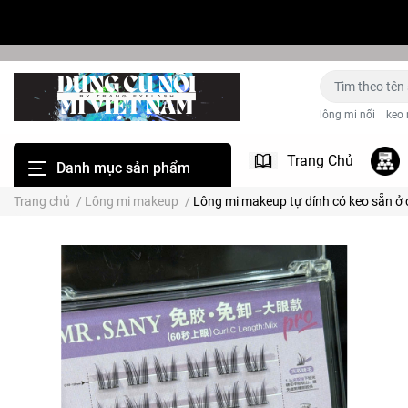
lông mi nối
keo 
Trang Chủ
Danh mục sản phẩm
Trang chủ
/
Lông mi makeup
/
Lông mi makeup tự dính có keo sẵn ở