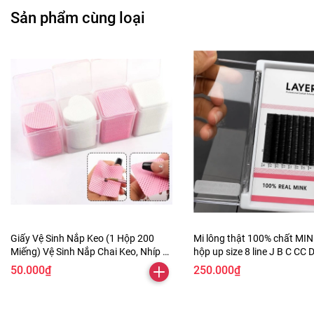
Sản phẩm cùng loại
Giấy Vệ Sinh Nắp Keo (1 Hộp 200
Mi lông thật 100% chất MI
Miếng) Vệ Sinh Nắp Chai Keo, Nhíp Bị
hộp up size 8 line J B C CC D
Bẩn, dùng trong nail cũng được
16mm
50.000₫
250.000₫