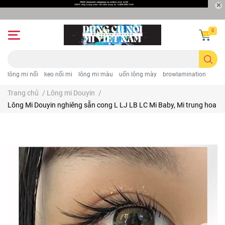
0
lông mi nối
keo nối mi
lông mi màu
uốn lông mày
browlamination
Trang chủ
/
Lông mi Douyin
/
Lông Mi Douyin nghiêng sẵn cong L LJ LB LC Mi Baby, Mi trung hoa