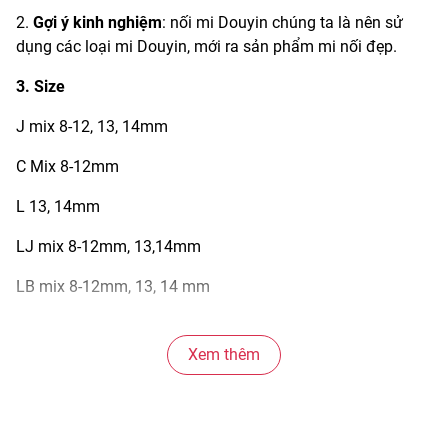
2.
Gợi ý kinh nghiệm
: nối mi Douyin chúng ta là nên sử
dụng các loại mi Douyin, mới ra sản phẩm mi nối đẹp.
3. Size
J mix 8-12, 13, 14mm
C Mix 8-12mm
L 13, 14mm
LJ mix 8-12mm, 13,14mm
LB mix 8-12mm, 13, 14 mm
LC Mix 8-12mm , 13, 14 mm
Xem thêm
#midouyin #minghiêng #kithuatdouyin #noimitrunghoa