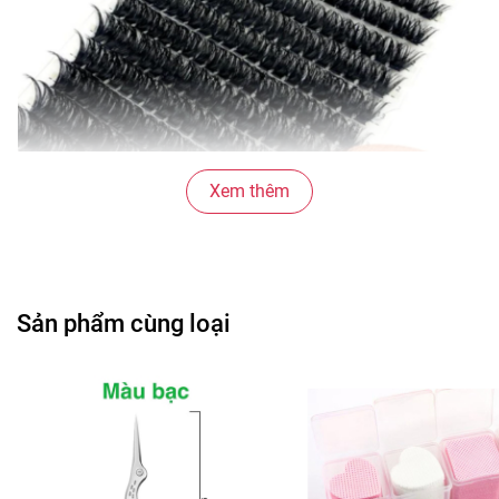
Xem thêm
Sản phẩm cùng loại
2. Gợi ý sử dụng mi chùm:
Keo nối mi k cay+ Nhíp cong
nối mi+ Mi giả+ Gel tháo mi+ Que đẩy mí+ Chổi chải mi+
Nhẫn đựng keo (Shop có cung cấp đầy đủ).