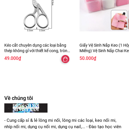
Kéo cắt chuyên dụng các loại bằng
Giấy Vệ Sinh Nắp Keo (1 H
thép không gỉ với thiết kế cong, tròn.
Miếng) Vệ Sinh Nắp Chai Ke
hình chim hạc, tỉa chân mày, nail, mi
Bẩn, dùng trong nail cũng 
49.000₫
50.000₫
3. HƯỚNG DẪN SỬ DỤNG:
Keo nối mi không cay không gây kích ứng
Về chúng tôi
- Bước 1:
Nhỏ 1 giọt keo lên trên nút đựng keo.
- Bước 2:
Gắp cọng mi chùm, nhúng vô keo, để sợi mi
- Cung cấp sỉ & lẻ lông mi nối, lông mi các loại, keo nối mi,
thẳng sao cho keo bám đều 2/3 thân mi giả.
nhíp nối mi, dụng cụ nối mi, dụng cụ nail,... - Đào tạo học viên