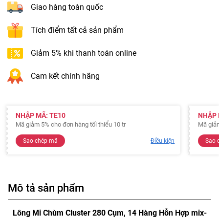
Giao hàng toàn quốc
Tích điểm tất cả sản phẩm
Giảm 5% khi thanh toán online
Cam kết chính hãng
NHẬP MÃ: TE10
NHẬP 
Mã giảm 5% cho đơn hàng tối thiểu 10 tr
Mã giả
Sao chép mã
Điều kiện
Sao 
Mô tả sản phẩm
Lông Mi Chùm Cluster 280 Cụm, 14 Hàng Hỗn Hợp mix-