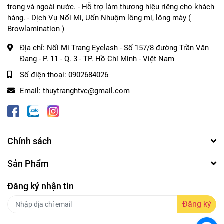
trong và ngoài nước. - Hỗ trợ làm thương hiệu riêng cho khách
- Bước 3:
Tiến hành nối mi hoặc gắn mi makeup
hàng. - Dịch Vụ Nối Mi, Uốn Nhuộm lông mi, lông mày (
Browlamination )
4. Lưu ý:
Địa chỉ:
Nối Mi Trang Eyelash - Số 157/8 đường Trần Văn
- Lắc đều trước khi sử dụng
Đang - P. 11 - Q. 3 - TP. Hồ Chí Minh - Việt Nam
- Khi sử dụng để keo khô hẳn hãng mở mắt
Số điện thoại:
0902684026
- Khi sử dụng không để hở mắt để hạn chế cay ít nhất có
Email:
thuytranghtvc@gmail.com
thể
5. Bảo quản:
Chính sách
- Đậy kĩ nắp sau khi sử dụng
Sản Phẩm
- Tránh để keo dưới ánh nắng mặt trời , nơi có nhiệt độ
cao và ánh sáng đèn mạnh.
Đăng ký nhận tin
#michùm #michùmdày #mimakeup #clustereyelash
Đăng ký
#minklashdesign