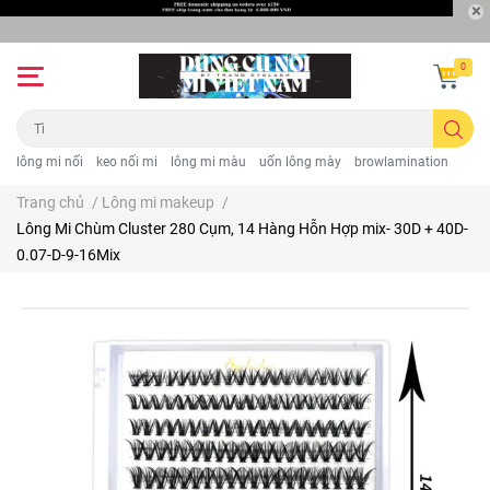
0
lông mi nối
keo nối mi
lông mi màu
uốn lông mày
browlamination
Trang chủ
/
Lông mi makeup
/
Lông Mi Chùm Cluster 280 Cụm, 14 Hàng Hỗn Hợp mix- 30D + 40D-
0.07-D-9-16Mix