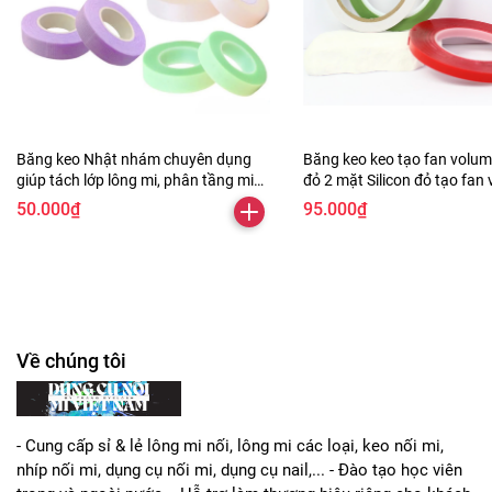
-Dung lượng pin: 100mAh (bao gồm)
-Độ phóng đại: 15X
-Màu đèn LED: ánh sáng ấm, ánh sáng lạnh, ánh sáng tự
nhiên
Băng keo Nhật nhám chuyên dụng
Băng keo keo tạo fan volum
-Các tính năng: Di động, Độ sáng 3 cấp độ, Kẹp, Có thể sạc
giúp tách lớp lông mi, phân tầng mi
đỏ 2 mặt Silicon đỏ tạo fan
lại.
để nối mi dễ dàng hơn
50.000₫
95.000₫
*Ghi chú:
1.
Để sử dụng lần đầu tiên cần sạc một lúc mới hoạt động
được.
2.
Do sự khác biệt về cài đặt ánh sáng và màn hình, màu
Về chúng tôi
sắc của sản phẩm có thể hơi khác so với hình ảnh.
3.
Vui lòng cho phép sự khác biệt kích thước nhỏ do đo
- Cung cấp sỉ & lẻ lông mi nối, lông mi các loại, keo nối mi,
lường thủ công khác nhau.
nhíp nối mi, dụng cụ nối mi, dụng cụ nail,... - Đào tạo học viên