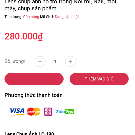
Lens chụp ảnh hổ trợ trong Nối mi, Nail, môi,
mày, chụp sản phẩm
Tình trạng:
Còn hàng
Mã SKU:
Đang cập nhật
280.000₫
Số lượng:
MUA NGAY
THÊM VÀO GIỎ
Phương thức thanh toán
Lens Chụp Ảnh LQ 190