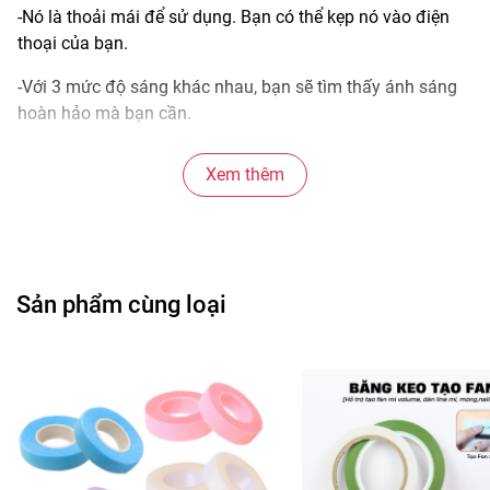
-Nó là thoải mái để sử dụng. Bạn có thể kẹp nó vào điện
thoại của bạn.
-Với 3 mức độ sáng khác nhau, bạn sẽ tìm thấy ánh sáng
hoàn hảo mà bạn cần.
-Nó cũng giúp bạn có được hình ảnh chất lượng cao hơn
Xem thêm
khi không có ánh sáng tự nhiên.
-Nó có thể được sử dụng trong ngành công nghiệp làm
đẹp, công nghiệp trang sức, chụp ảnh, v.v.
-Mẹo chụp ảnh sắc nét giữ khoảng cách với vật chụp 1-
Sản phẩm cùng loại
2cm.
*Mô tả:
-Tên: Đèn LO-190
-Chất liệu: nhựa + thủy tinh