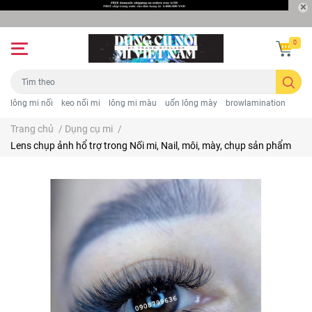
0
lông mi nối
keo nối mi
lông mi màu
uốn lông mày
browlamination
Trang chủ
/
Dụng cụ mi
/
Lens chụp ảnh hổ trợ trong Nối mi, Nail, môi, mày, chụp sản phẩm