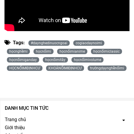
Tags:
#daynghedinuocngoai
cogiaodaynoimi
họcnghềmi
họcnốimi
họcnốimianime
họcnốimiclassic
họcnốimiganday
họcnốimitây
họcnốimivolume
HỌCNỐIMIĐỊNHCƯ
KHOÁNỐIMIĐỊNHCƯ
trườngdạynghềnốimi
DANH MỤC TIN TỨC
Trang chủ
Giới thiệu