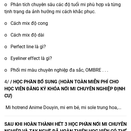
o Phân tích chuyên sâu các độ tuổi mi phù hợp và từng
tịnh trạng da ảnh hưởng mi cách khắc phục.
o Cách mix độ cong
o Cách mix độ dài
o Perfect line là gì?
o Eyeliner effect là gì?
o Phối mi màu chuyên nghiệp đa sắc, OMBRE . . .
4/
/ HỌC PHẦN BỔ SUNG (HOÀN TOÀN MIỄN PHÍ CHO
HỌC VIÊN ĐĂNG KÝ KHÓA NỐI MI CHUYÊN NGHIỆP ĐỊNH
CƯ)
Mi hotrend Anime Douyin, mi em bé, mi sole trung hoa,...
SAU KHI HOÀN THÀNH HẾT 3 HỌC PHẦN NỐI MI CHUYÊN