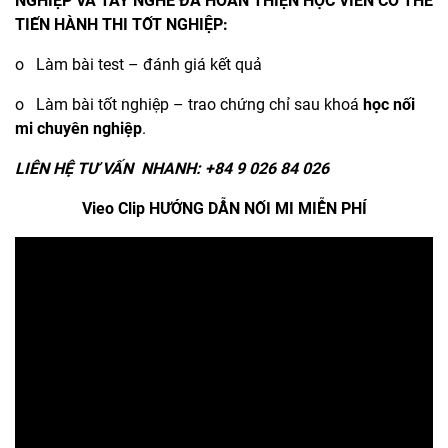
NGHIỆP VÀ TAY NGHỀ ĐÃ HOÀN THIỆN HỌC VIÊN CÓ THỂ
TIẾN HÀNH THI TỐT NGHIỆP:
o Làm bài test – đánh giá kết quả
o Làm bài tốt nghiệp – trao chứng chỉ sau khoá
học nối
mi chuyên nghiệp
.
LIÊN HỆ TƯ VẤN NHANH: +84 9 026 84 026
Vieo Clip HƯỚNG DẪN NỐI MI MIỄN PHÍ