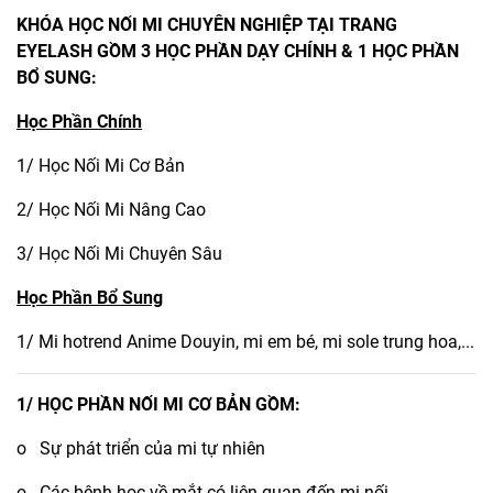
KHÓA HỌC NỐI MI CHUYÊN NGHIỆP TẠI TRANG
EYELASH GỒM 3 HỌC PHẦN DẠY CHÍNH & 1 HỌC PHẦN
BỔ SUNG:
Học Phần Chính
1/ Học Nối Mi Cơ Bản
2/ Học Nối Mi Nâng Cao
3/ Học Nối Mi Chuyên Sâu
Học Phần Bổ Sung
1/ Mi hotrend Anime Douyin, mi em bé, mi sole trung hoa,...
1/ HỌC PHẦN NỐI MI CƠ BẢN GỒM:
o Sự phát triển của mi tự nhiên
o Các bệnh học về mắt có liên quan đến mi nối