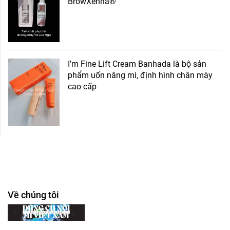
BrowXenna®
I’m Fine Lift Cream Banhada là bộ sản
phẩm uốn nâng mi, định hình chân mày
cao cấp
Về chúng tôi