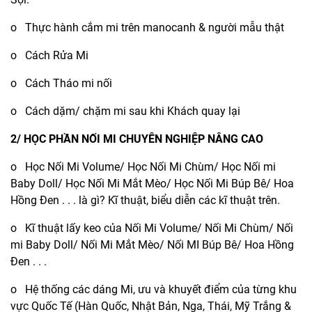
o Thực hành cắm mi trên manocanh & người mẫu thật
o Cách Rửa Mi
o Cách Tháo mi nối
o Cách dặm/ chặm mi sau khi Khách quay lại
2/ HỌC PHẦN NỐI MI CHUYÊN NGHIỆP NÂNG CAO
o Học Nối Mi Volume/ Học Nối Mi Chùm/ Học
Nối mi
Baby Doll
/ Học Nối Mi Mắt Mèo/ Học Nối Mi Búp Bê/ Hoa
Hồng Đen . . . là gì? Kĩ thuật, biểu diễn các kĩ thuật trên.
o Kĩ thuật lấy keo của Nối Mi Volume/ Nối Mi Chùm/ Nối
mi Baby Doll/ Nối Mi Mắt Mèo/ Nối MI Búp Bê/ Hoa Hồng
Đen . . .
o Hệ thống các dáng Mi, ưu và khuyết điểm của từng khu
vực Quốc Tế (Hàn Quốc, Nhật Bản, Nga, Thái, Mỹ Trắng &