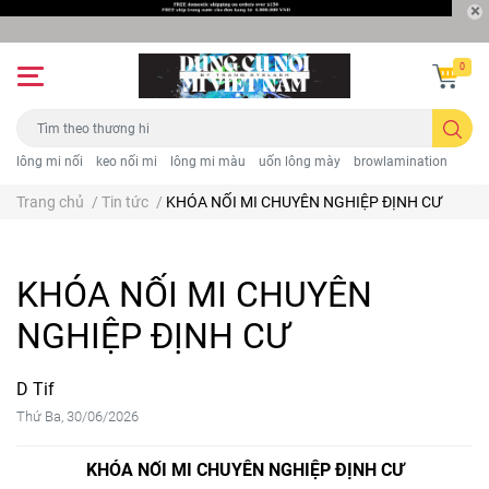
0
lông mi nối
keo nối mi
lông mi màu
uốn lông mày
browlamination
Trang chủ
/
Tin tức
/
KHÓA NỐI MI CHUYÊN NGHIỆP ĐỊNH CƯ
KHÓA NỐI MI CHUYÊN
NGHIỆP ĐỊNH CƯ
D Tif
Thứ Ba, 30/06/2026
KHÓA NỐI MI CHUYÊN NGHIỆP ĐỊNH CƯ