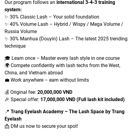
Our program follows an
international 3-4-3 training
system:
✨ 30% Classic Lash – Your solid foundation
✨ 40% Volume Lash – Hybrid / Wispy / Mega Volume /
Russia Volume
✨ 30% Manhua (Douyin) Lash – The latest 2025 trending
technique
🎓 Learn once – Master every lash style in one course
🌍 Compete confidently with lash techs from the West,
China, and Vietnam abroad
💼 Work anywhere – earn without limits
💰 Original fee:
20,000,000 VND
🎉 Special offer:
17,000,000 VND (Full lash kit included)
📍
Trang Eyelash Academy – The Lash Space by Trang
Eyelash
📩 DM us now to secure your spot!