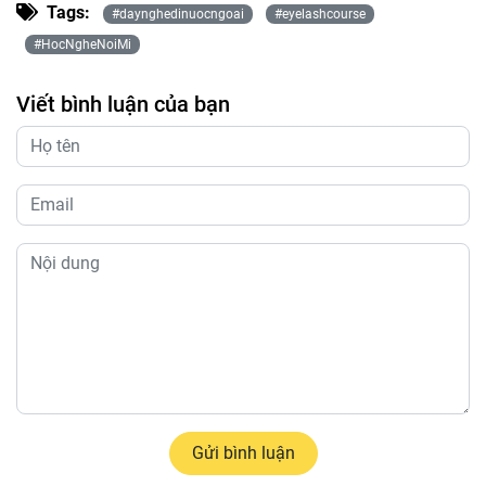
Tags:
#daynghedinuocngoai
#eyelashcourse
#HocNgheNoiMi
Viết bình luận của bạn
Gửi bình luận