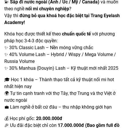
💫
Sắp đi nước ngoài (Anh / Úc / Mỹ / Canada)
và muốn
theo nghề
nối mi chuyên nghiệp
?
Vậy thì
đừng bỏ qua khoá học đặc biệt tại Trang Eyelash
Academy!
Khóa học được thiết kế theo
chuẩn quốc tế
với phương
pháp học 3-4-3 độc quyền:
✨ 30% Classic Lash – Nền móng vững chắc
✨ 40% Volume Lash – Hybrid / Wispy / Mega Volume /
Russia Volume
✨ 30% Manhua (Douyin) Lash – Kỹ thuật mới nhất 2025
🎓 Học 1 khóa – Thành thạo tất cả kỹ thuật nối mi hot
nhất hiện nay
🌍 Tự tin cạnh tranh với thợ Tây, thợ Trung và thợ Việt ở
nước ngoài
💼 Làm nghề ở bất cứ đâu – thu nhập không giới hạn
💰 Học phí gốc:
20.000.000đ
🎉 Ưu đãi đặc biệt chỉ còn
17.000.000đ (Bao gồm full đồ