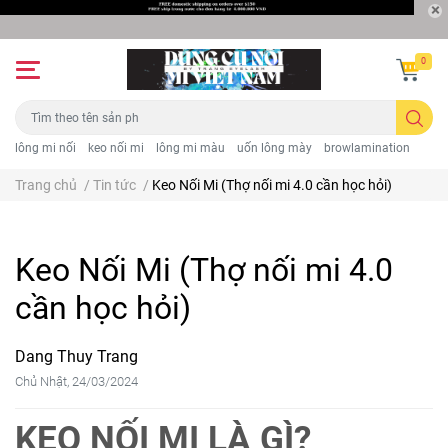
0
lông mi nối
keo nối mi
lông mi màu
uốn lông mày
browlamination
Trang chủ
/
Tin tức
/
Keo Nối Mi (Thợ nối mi 4.0 cần học hỏi)
Keo Nối Mi (Thợ nối mi 4.0
cần học hỏi)
Dang Thuy Trang
Chủ Nhật, 24/03/2024
KEO NỐI MI LÀ GÌ?