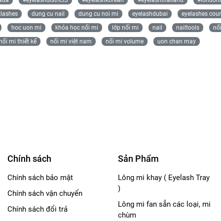
lashes
dung cu nail
dung cu noi mi
eyelashdubai
eyelashes cou
hoc uon mi
khóa học nối mi
lớp nối mi
nail
nailtools
nố
nối mi thiết kế
nối mi việt nam
nối mi volume
uon chan may
Chính sách
Sản Phẩm
Chính sách bảo mật
Lông mi khay ( Eyelash Tray
)
Chính sách vận chuyển
Lông mi fan sẵn các loại, mi
Chính sách đổi trả
chùm