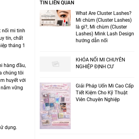
TIN LIÊN QUAN
What Are Cluster Lashes?
Mi chùm (Cluster Lashes)
là gì?, Mi chùm (Cluster
nối mi tinh
Lashes) Mink Lash Design
 tín, chất
hướng dẫn nối
iệp tháng 1
KHÓA NỐI MI CHUYÊN
mi hàng đầu,
NGHIỆP ĐỊNH CƯ
a chúng tôi
âm huyết với
Giải Pháp Uốn Mi Cao Cấp
ên nắm vững
Tiết Kiệm Cho Kỹ Thuật
Viên Chuyên Nghiệp
sử dụng.