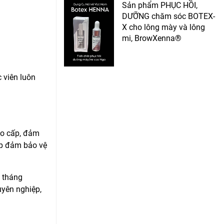
Sản phẩm PHỤC HỒI,
DƯỠNG chăm sóc BOTEX-
X cho lông mày và lông
mi, BrowXenna®
 viên luôn
ao cấp, đảm
úp đảm bảo vệ
i tháng
uyên nghiệp,