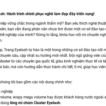
sh: Hành trình chinh phục nghề làm đẹp đầy triển vọng!
iệp vững chắc trong ngành thẩm mỹ? Bạn yêu thích nghệ thuật 
ên, bạn vẫn đang phân vân chưa tìm được một cơ sở đào tạo uy
ghề nghiệp của mình? Đừng lo lắng, khóa học nối mi chuyên ngh
m.
p, Trang Eyelash tự hào là một trong những cơ sở đào tạo nối 
huyên sâu, cập nhật xu hướng mới nhất. Đội ngũ giảng viên củ
aster từ các chuyên gia quốc tế, giàu kinh nghiệm thực tế và t
ài bản, mà còn hướng dẫn thực hành chi tiết, tỉ mỉ, giúp học vi
chúng tôi bao gồm các nội dung chính như:
n nghiệp
ga volume, wispy mega volume hay được khách hàng nước ngoài 
ó dùng
lông mi chùm Cluster Eyelash.