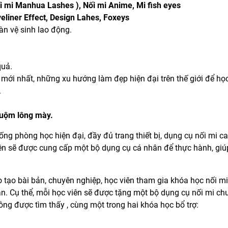
ối mi Manhua Lashes ), Nối mi Anime, Mi fish eyes
eliner Effect, Design Lahes, Foxeys
àn vệ sinh lao động.
quả.
 mới nhất, những xu hướng làm đẹp hiện đại trên thế giới để học
.
huộm lông mày.
ng phòng học hiện đại, đầy đủ trang thiết bị, dụng cụ nối mi c
iên sẽ được cung cấp một bộ dụng cụ cá nhân để thực hành, gi
tạo bài bản, chuyên nghiệp, học viên tham gia khóa học nối m
n. Cụ thể, mỗi học viên sẽ được tặng một bộ dụng cụ nối mi ch
không được tìm thấy , cùng một trong hai khóa học bổ trợ: