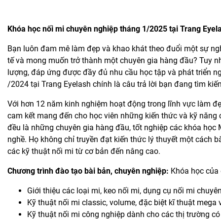
Khóa học nối mi chuyên nghiệp tháng 1/2025 tại Trang Eyela
Bạn luôn đam mê làm đẹp và khao khát theo đuổi một sự ngh
tế và mong muốn trở thành một chuyên gia hàng đầu? Tuy nhi
lượng, đáp ứng được đầy đủ nhu cầu học tập và phát triển n
/2024 tại Trang Eyelash chính là câu trả lời bạn đang tìm kiế
Với hơn 12 năm kinh nghiệm hoạt động trong lĩnh vực làm đẹ
cam kết mang đến cho học viên những kiến thức và kỹ năng c
đều là những chuyên gia hàng đầu, tốt nghiệp các khóa học M
nghề. Họ không chỉ truyền đạt kiến thức lý thuyết một cách b
các kỹ thuật nối mi từ cơ bản đến nâng cao.
Chương trình đào tạo bài bản, chuyên nghiệp:
Khóa học của 
Giới thiệu các loại mi, keo nối mi, dụng cụ nối mi chuyê
Kỹ thuật nối mi classic, volume, đặc biệt kĩ thuật me
Kỹ thuật nối mi công nghiệp dành cho các thị trường c