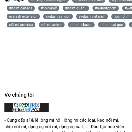
#noimicanada
#noimimỹ
#noimiquan3
#noimitphcm
#wet
eyelash extension
eyelash sai gon
eyelash viet nam
học nối mi
nối mi america
nối mi anime
nối mi classic
nối mi sài gòn
Về chúng tôi
- Cung cấp sỉ & lẻ lông mi nối, lông mi các loại, keo nối mi,
nhíp nối mi, dụng cụ nối mi, dụng cụ nail,... - Đào tạo học viên