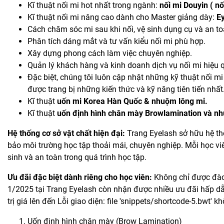
Kĩ thuật nối mi hot nhất trong ngành:
nối mi Douyin ( n
Kĩ thuật nối mi nâng cao dành cho Master giảng dày:
Ey
Cách chăm sóc mi sau khi nối, vệ sinh dụng cụ và an to
Phân tích dáng mắt và tư vấn kiểu nối mi phù hợp.
Xây dựng phong cách làm việc chuyên nghiệp.
Quản lý khách hàng và kinh doanh dịch vụ nối mi hiệu 
Đặc biệt, chúng tôi luôn cập nhật những kỹ thuật nối mi
được trang bị những kiến thức và kỹ năng tiên tiến nhất
Kĩ thuật
uốn mi Korea Hàn Quốc & nhuộm lông mi.
Kĩ thuật
uốn định hình chân mày Browlamination và n
Hệ thống cơ sở vật chất hiện đại:
Trang Eyelash sở hữu hệ thố
bảo môi trường học tập thoải mái, chuyên nghiệp. Mỗi học v
sinh và an toàn trong quá trình học tập.
Ưu đãi đặc biệt dành riêng cho học viên:
Không chỉ được đào 
1/2025 tại Trang Eyelash còn nhận được nhiều ưu đãi hấp dẫ
trị giá lên đến Lỗi giao diện: file 'snippets/shortcode-5.bwt' 
Uốn định hình chân mày (Brow Lamination)