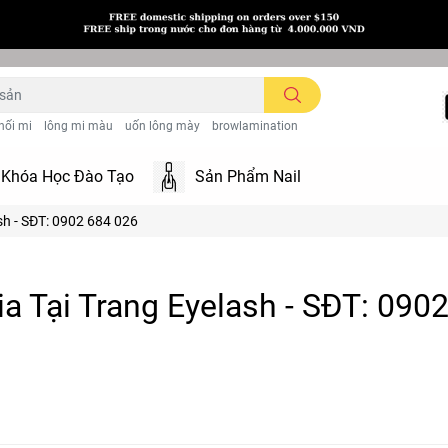
nối mi
lông mi màu
uốn lông mày
browlamination
Khóa Học Đào Tạo
Sản Phẩm Nail
sh - SĐT: 0902 684 026
a Tại Trang Eyelash - SĐT: 090