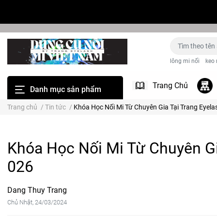
lông mi nối
keo 
Trang Chủ
Danh mục sản phẩm
Trang chủ
/
Tin tức
/
Khóa Học Nối Mi Từ Chuyên Gia Tại Trang Eyela
Khóa Học Nối Mi Từ Chuyên Gi
026
Dang Thuy Trang
Chủ Nhật, 24/03/2024