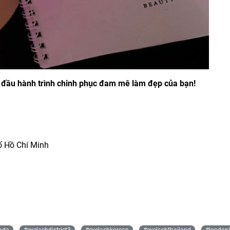
 đầu hành trình chinh phục đam mê làm đẹp của bạn!
ố Hồ Chí Minh
ada
#eyelashdistrict3
#eyelashkorean
#eyelashthailand
#london