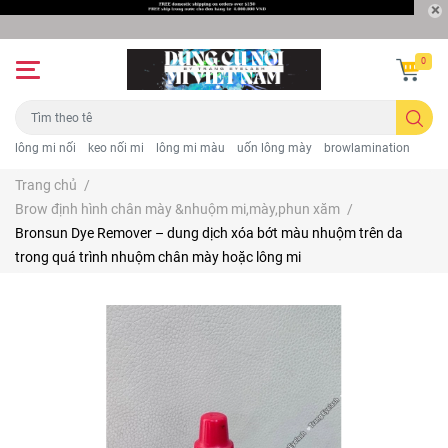
0
lông mi nối
keo nối mi
lông mi màu
uốn lông mày
browlamination
Trang chủ
/
Brow định hình chân mày &nhuộm mi,mày,phun xăm
/
Bronsun Dye Remover – dung dịch xóa bớt màu nhuộm trên da
trong quá trình nhuộm chân mày hoặc lông mi