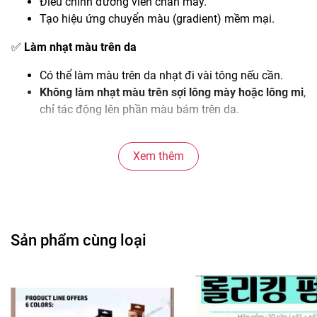
Điều chỉnh đường viền chân mày.
Tạo hiệu ứng chuyển màu (gradient) mềm mại.
✅
Làm nhạt màu trên da
Có thể làm màu trên da nhạt đi vài tông nếu cần.
Không làm nhạt màu trên sợi lông mày hoặc lông mi
,
chỉ tác động lên phần màu bám trên da.
✅
Không làm khô da
Xem thêm
Công thức có pH trung tính nên khá dịu nhẹ.
✅
Tiết kiệm
Một chai khoảng
250 lần sử dụng
.
Sản phẩm cùng loại
2. Cách sử dụng
Bước 1