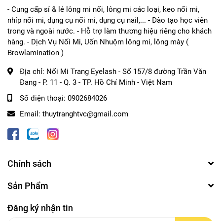
Nên test trên vùng da nhỏ trước khi sử dụng.
- Cung cấp sỉ & lẻ lông mi nối, lông mi các loại, keo nối mi,
Chỉ dành cho sử dụng chuyên nghiệp.
nhíp nối mi, dụng cụ nối mi, dụng cụ nail,... - Đào tạo học viên
trong và ngoài nước. - Hỗ trợ làm thương hiệu riêng cho khách
hàng. - Dịch Vụ Nối Mi, Uốn Nhuộm lông mi, lông mày (
4. Khi nào nên dùng?
Browlamination )
Ví dụ khi nhuộm chân mày:
Địa chỉ:
Nối Mi Trang Eyelash - Số 157/8 đường Trần Văn
Đang - P. 11 - Q. 3 - TP. Hồ Chí Minh - Việt Nam
Màu bị lem ra ngoài khung chân mày.
Số điện thoại:
0902684026
Muốn đầu chân mày nhạt hơn để tạo hiệu ứng
ombre.
Email:
thuytranghtvc@gmail.com
Muốn làm mềm viền chân mày sau khi nhuộm.
Muốn chỉnh lại hình dáng chân mày ngay sau khi
nhuộm.
Chính sách
Đây là một sản phẩm rất hữu ích nếu chị đang làm
dịch vụ
Brow Lamination và nhuộm chân mày
, vì giúp chỉnh sửa
Sản Phẩm
màu ngay tại chỗ mà không ảnh hưởng đến màu đã bám
trên sợi lông.
Đăng ký nhận tin